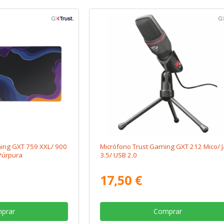
ming GXT 759 XXL/ 900
Micrófono Trust Gaming GXT 212 Mico/ J
Púrpura
3.5/ USB 2.0
17,50 €
prar
Comprar