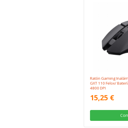
Ratón Gaming Inalám
GXT 110 Felox/ Baterí
4800 DPI
15,25 €
Com