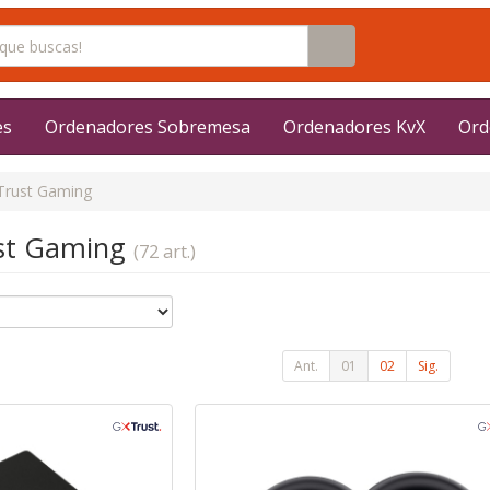
es
Ordenadores Sobremesa
Ordenadores KvX
Ord
Trust Gaming
ust Gaming
(72 art.)
Ant.
01
02
Sig.