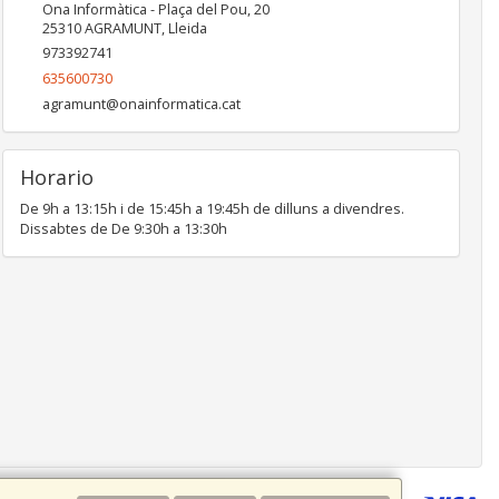
Ona Informàtica - Plaça del Pou, 20
25310
AGRAMUNT
,
Lleida
973392741
635600730
agramunt@onainformatica.cat
Horario
De 9h a 13:15h i de 15:45h a 19:45h de dilluns a divendres.
Dissabtes de De 9:30h a 13:30h