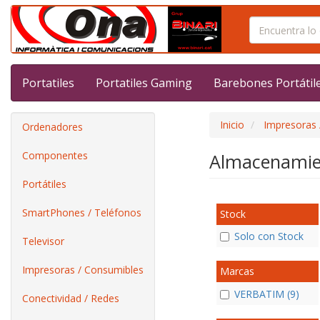
Portatiles
Portatiles Gaming
Barebones Portátil
Inicio
Impresoras 
Ordenadores
Componentes
Almacenami
Portátiles
SmartPhones / Teléfonos
Stock
Solo con Stock
Televisor
Impresoras / Consumibles
Marcas
VERBATIM (9)
Conectividad / Redes