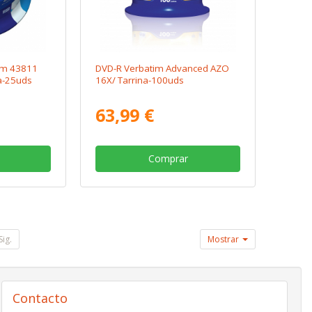
im 43811
DVD-R Verbatim Advanced AZO
na-25uds
16X/ Tarrina-100uds
63,99 €
Comprar
Sig.
Mostrar
Contacto