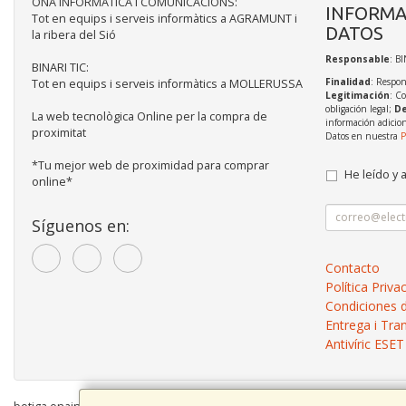
ONA INFORMÀTICA I COMUNICACIONS:
INFORMA
Tot en equips i serveis informàtics a AGRAMUNT i
DATOS
la ribera del Sió
Responsable
: BI
BINARI TIC:
Finalidad
: Respon
Tot en equips i serveis informàtics a MOLLERUSSA
Legitimación
: C
obligación legal;
De
La web tecnològica Online per la compra de
información adicio
proximitat
Datos en nuestra
P
*Tu mejor web de proximidad para comprar
He leído y 
online*
Síguenos en:
Contacto
Política Priva
Condiciones 
Entrega i Tra
Antivíric ES