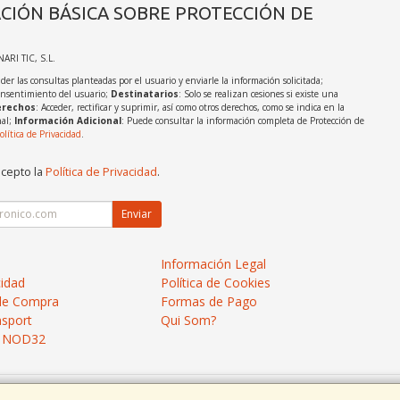
CIÓN BÁSICA SOBRE PROTECCIÓN DE
NARI TIC, S.L.
der las consultas planteadas por el usuario y enviarle la información solicitada;
onsentimiento del usuario;
Destinatarios
: Solo se realizan cesiones si existe una
rechos
: Acceder, rectificar y suprimir, así como otros derechos, como se indica en la
nal;
Información Adicional
: Puede consultar la información completa de Protección de
olítica de Privacidad
.
acepto la
Política de Privacidad
.
Enviar
Información Legal
cidad
Política de Cookies
de Compra
Formas de Pago
nsport
Qui Som?
ET NOD32