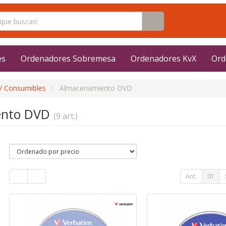
es
Ordenadores Sobremesa
Ordenadores KvX
Ord
/ Consumibles
Almacenamiento DVD
ento DVD
(9 art.)
Ant.
01