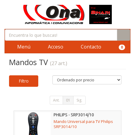
Menú
Acceso
Contacto
0
Mandos TV
(27 art.)
Filtro
Ant.
01
Sig.
PHILIPS - SRP3014/10
Mando Universal para TV Philips
SRP3014/10