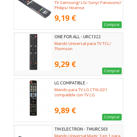
TV Samsung/ LG/ Sony/ Panasonic/
Philips/ Hisense
9,19 €
Comprar
ONE FOR ALL - URC1322
Mando Universal para TV TCL/
Thomson
9,29 €
Comprar
LG COMPATIBLE -
02ACCOEMCTVLG01
Mando para TV LG CTVLG01
compatible con TV LG
9,89 €
Comprar
TM ELECTRON - TMURC503
Mando Universal Magic 3 en 1 para