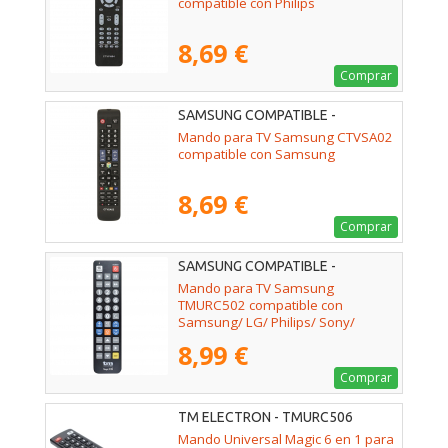
compatible con Philips
8,69 €
Comprar
SAMSUNG COMPATIBLE -
02ACCOEMCTVSA02
Mando para TV Samsung CTVSA02
compatible con Samsung
8,69 €
Comprar
SAMSUNG COMPATIBLE -
02ACCTMURC502
Mando para TV Samsung
TMURC502 compatible con
Samsung/ LG/ Philips/ Sony/
Panasonic
8,99 €
Comprar
TM ELECTRON - TMURC506
Mando Universal Magic 6 en 1 para