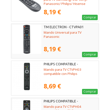
Panasonic/ Philips/ Hisense
8,19 €
Comprar
TM ELECTRON - CTVPA01
Mando Universal para TV
Panasonic
8,19 €
Comprar
PHILIPS COMPATIBLE -
02ACCOEMCTVPH03
Mando para TV CTVPH03
compatible con Philips
8,69 €
Comprar
PHILIPS COMPATIBLE -
02ACCOEMCTVPH04
Mando para TV CTVPH04