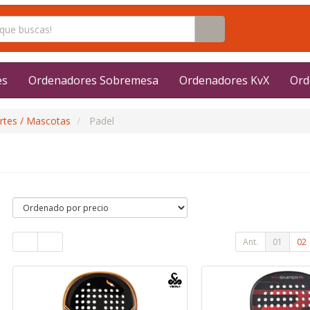
es
Ordenadores Sobremesa
Ordenadores KvX
Ord
rtes / Mascotas
Padel
Ant.
01
02