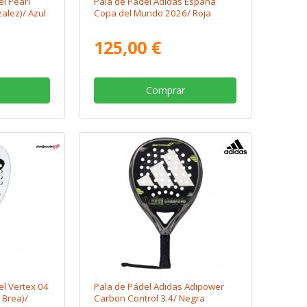
el Pearl
Pala de Pádel Adidas España
alez)/ Azul
Copa del Mundo 2026/ Roja
125,00 €
Comprar
el Vertex 04
Pala de Pádel Adidas Adipower
 Brea)/
Carbon Control 3.4/ Negra