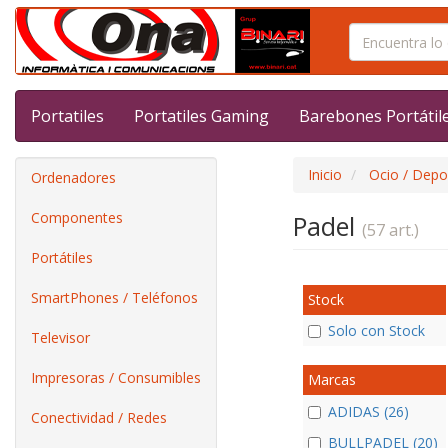
Portatiles
Portatiles Gaming
Barebones Portátil
Inicio
Ocio / Depo
Ordenadores
Componentes
Padel
(57 art.)
Portátiles
SmartPhones / Teléfonos
Stock
Solo con Stock
Televisor
Impresoras / Consumibles
Marcas
ADIDAS (26)
Conectividad / Redes
BULLPADEL (20)