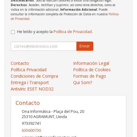
Destinatarios
: Solo se realizan cesiones si existe una obligación legal;
Derechos
: Acceder, rectificar y suprimir, así como otros derechos, como se
indica en la información adicional;
Información Adicional
: Puede
consultar la información completa de Protección de Datos en nuestra
Política
de Privacidad
.
He leído y acepto la
Política de Privacidad
.
Enviar
Contacto
Información Legal
Política Privacidad
Política de Cookies
Condiciones de Compra
Formas de Pago
Entrega i Transport
Qui Som?
Antivíric ESET NOD32
Contacto
Ona Informàtica - Plaça del Pou, 20
25310
AGRAMUNT
,
Lleida
973392741
635600730