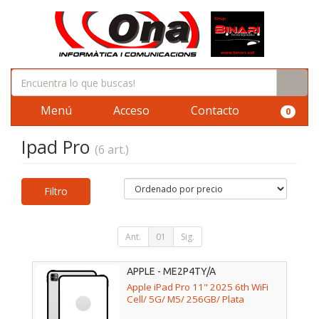
Menú
Acceso
Contacto
0
Ipad Pro
(6 art.)
Filtro
Ant.
01
Sig.
APPLE - ME2P4TY/A
Apple iPad Pro 11" 2025 6th WiFi
Cell/ 5G/ M5/ 256GB/ Plata