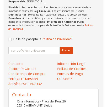
Responsable
: BINARI TIC, S.L.
Finalidad
: Responder las consultas planteadas por el usuario y enviarle la
información solicitada;
Legitimación
: Consentimiento del usuario;
Destinatarios
: Solo se realizan cesiones si existe una obligación legal;
Derechos
: Acceder, rectificar y suprimir, así como otros derechos, como se
indica en la información adicional;
Información Adicional
: Puede
consultar la información completa de Protección de Datos en nuestra
Política
de Privacidad
.
He leído y acepto la
Política de Privacidad
.
Enviar
Contacto
Información Legal
Política Privacidad
Política de Cookies
Condiciones de Compra
Formas de Pago
Entrega i Transport
Qui Som?
Antivíric ESET NOD32
Contacto
Ona Informàtica - Plaça del Pou, 20
25310
AGRAMUNT
,
Lleida