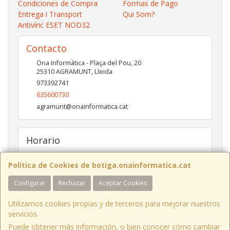
Condiciones de Compra
Formas de Pago
Entrega i Transport
Qui Som?
Antivíric ESET NOD32
Contacto
Ona Informàtica - Plaça del Pou, 20
25310
AGRAMUNT
,
Lleida
973392741
635600730
agramunt@onainformatica.cat
Horario
De 9h a 13:15h i de 15:45h a 19:45h de dilluns a divendres.
Dissabtes de De 9:30h a 13:30h
Política de Cookies de botiga.onainformatica.cat
Configurar
Rechazar
Aceptar Cookies
ONA INFORMÀTICA I COMUNICACIONS
- Plaça del Pou, 20 - 25310
Utilizamos cookies propias y de terceros para mejorar nuestros
AGRAMUNT
/ Tel. 973 392 741 - 973 711 276
servicios.
BINARI TIC S.L.
- Av. CANAL, 7 baixos - 25230
MOLLERUSSA
/ Tel. 973
Puede obtener más información, o bien conocer cómo cambiar
711 715 - 973 711 276