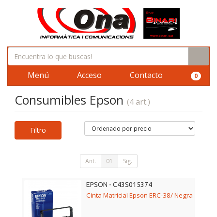
Menú
Acceso
Contacto
0
Consumibles Epson
(4 art.)
Filtro
Ant.
01
Sig.
EPSON - C43S015374
Cinta Matricial Epson ERC-38/ Negra