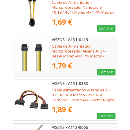
Cable de Alimentación
Microprocesador Nanocable
10.19.1401/ Molex -4+4 PIN Macho -
Molex 4 PIN Hembra/ 15cm
1,69 €
Comprar
AISENS - A131-0419
Cable de Alimentación
Microprocesador Aisens A131-
0419/ Molex -4+4 PIN Macho -
Molex 8 PIN Hembra/ 30cm
1,79 €
Comprar
AISENS - A131-0353
Cable Alimentación Aisens A131-
0353/ SATA Macho - 2x SATA
Hembra/ Hasta 54W/ 20cm/ Negro
1,89 €
Comprar
AISENS - A112-0066