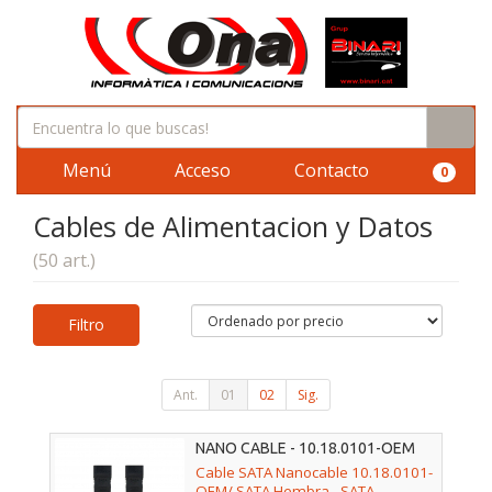
Menú
Acceso
Contacto
0
Cables de Alimentacion y Datos
(50 art.)
Filtro
Ant.
01
02
Sig.
NANO CABLE - 10.18.0101-OEM
Cable SATA Nanocable 10.18.0101-
OEM/ SATA Hembra - SATA