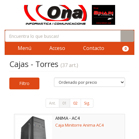
Menú
Acceso
Contacto
0
Cajas - Torres
(37 art.)
Filtro
Ant.
01
02
Sig.
ANIMA - AC4
Caja Minitorre Anima AC4