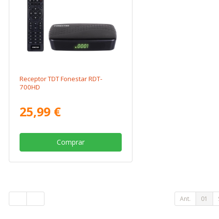
Receptor TDT Fonestar RDT-
700HD
25,99 €
Comprar
Ant.
01