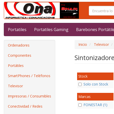
Portatiles
Portatiles Gaming
Barebones Portátil
Inicio
Televisor
Ordenadores
Componentes
Sintonizador
Portátiles
SmartPhones / Teléfonos
Stock
Solo con Stock
Televisor
Impresoras / Consumibles
Marcas
FONESTAR (1)
Conectividad / Redes