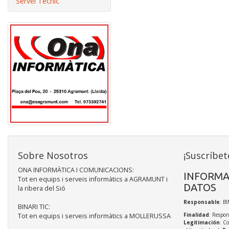
Servei Tècnic
Sobre Nosotros
¡Suscríbet
ONA INFORMÀTICA I COMUNICACIONS:
INFORMA
Tot en equips i serveis informàtics a AGRAMUNT i
DATOS
la ribera del Sió
Responsable
: BI
BINARI TIC:
Finalidad
: Respon
Tot en equips i serveis informàtics a MOLLERUSSA
Legitimación
: C