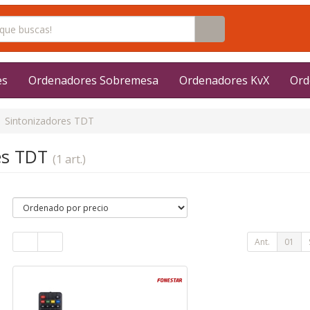
es
Ordenadores Sobremesa
Ordenadores KvX
Ord
Sintonizadores TDT
es TDT
(1 art.)
Ant.
01