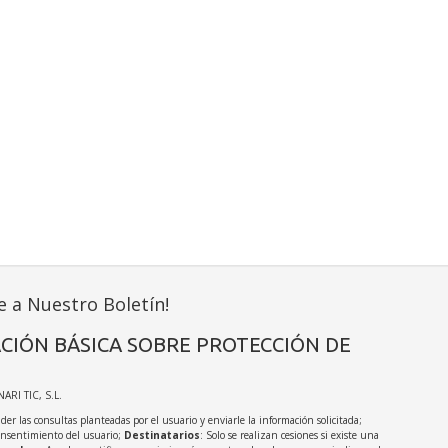
e a Nuestro Boletín!
CIÓN BÁSICA SOBRE PROTECCIÓN DE
NARI TIC, S.L.
der las consultas planteadas por el usuario y enviarle la información solicitada;
onsentimiento del usuario;
Destinatarios
: Solo se realizan cesiones si existe una