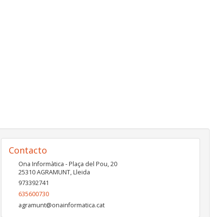
Contacto
Ona Informàtica - Plaça del Pou, 20
25310
AGRAMUNT
,
Lleida
973392741
635600730
agramunt@onainformatica.cat