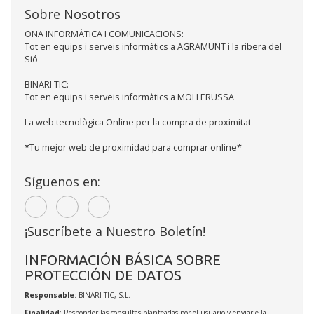
Sobre Nosotros
ONA INFORMÀTICA I COMUNICACIONS:
Tot en equips i serveis informàtics a AGRAMUNT i la ribera del
Sió
BINARI TIC:
Tot en equips i serveis informàtics a MOLLERUSSA
La web tecnològica Online per la compra de proximitat
*Tu mejor web de proximidad para comprar online*
Síguenos en:
¡Suscríbete a Nuestro Boletín!
INFORMACIÓN BÁSICA SOBRE
PROTECCIÓN DE DATOS
Responsable
: BINARI TIC, S.L.
Finalidad
: Responder las consultas planteadas por el usuario y enviarle la