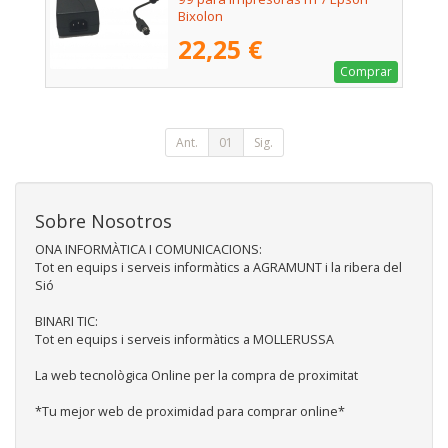
Bixolon
22,25 €
Comprar
Ant.
01
Sig.
Sobre Nosotros
ONA INFORMÀTICA I COMUNICACIONS:
Tot en equips i serveis informàtics a AGRAMUNT i la ribera del
Sió
BINARI TIC:
Tot en equips i serveis informàtics a MOLLERUSSA
La web tecnològica Online per la compra de proximitat
*Tu mejor web de proximidad para comprar online*