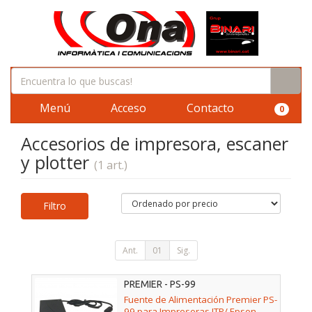
Menú
Acceso
Contacto
0
Accesorios de impresora, escaner
y plotter
(1 art.)
Filtro
Ant.
01
Sig.
PREMIER - PS-99
Fuente de Alimentación Premier PS-
99 para Impresoras ITP/ Epson