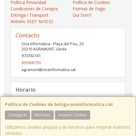
Política Privacidad
Política de Cookies
Condiciones de Compra
Formas de Pago
Entrega i Transport
Qui Som?
Antivíric ESET NOD32
Contacto
Ona Informàtica - Plaça del Pou, 20
25310
AGRAMUNT
,
Lleida
973392741
635600730
agramunt@onainformatica.cat
Horario
De 9h a 13:15h i de 15:45h a 19:45h de dilluns a divendres.
Dissabtes de De 9:30h a 13:30h
Política de Cookies de botiga.onainformatica.cat
Configurar
Rechazar
Aceptar Cookies
ONA INFORMÀTICA I COMUNICACIONS
- Plaça del Pou, 20 - 25310
Utilizamos cookies propias y de terceros para mejorar nuestros
AGRAMUNT
/ Tel. 973 392 741 - 973 711 276
servicios.