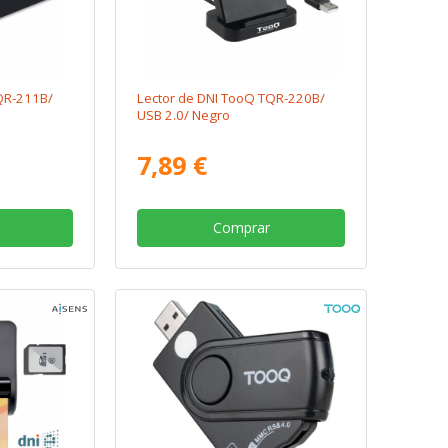
QR-211B/
Lector de DNI TooQ TQR-220B/
USB 2.0/ Negro
7,89 €
Comprar