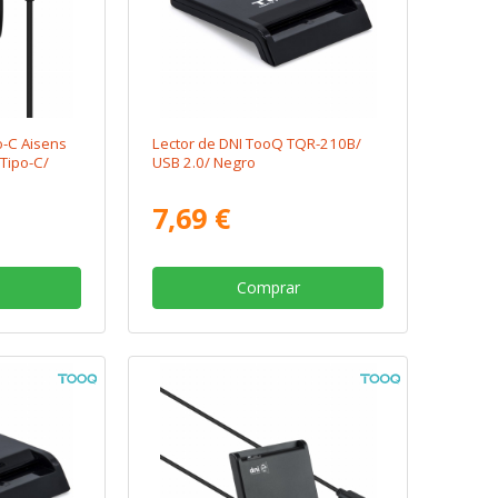
o-C Aisens
Lector de DNI TooQ TQR-210B/
Tipo-C/
USB 2.0/ Negro
7,69 €
Comprar