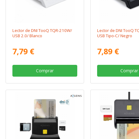
Lector de DNI TooQ TQR-210W/
Lector de DNI TooQ T
USB 2.0/ Blanco
USB Tipo-C/ Negro
7,79 €
7,89 €
Comprar
Comprar