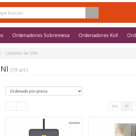
es
Ordenadores Sobremesa
Ordenadores KvX
Ord
Lectores de DNI
DNI
(19 art.)
Ant.
01