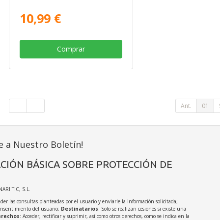
10,99 €
Comprar
Ant.
01
e a Nuestro Boletín!
CIÓN BÁSICA SOBRE PROTECCIÓN DE
NARI TIC, S.L.
der las consultas planteadas por el usuario y enviarle la información solicitada;
onsentimiento del usuario;
Destinatarios
: Solo se realizan cesiones si existe una
rechos
: Acceder, rectificar y suprimir, así como otros derechos, como se indica en la