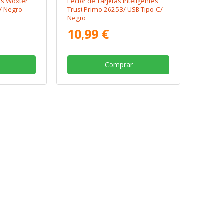
tas Woxter
Lector de Tarjetas Inteligentes
/ Negro
Trust Primo 26253/ USB Tipo-C/
Negro
10,99 €
Comprar