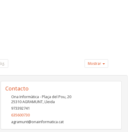
Sig.
Mostrar
Contacto
Ona Informàtica - Plaça del Pou, 20
25310
AGRAMUNT
,
Lleida
973392741
635600730
agramunt@onainformatica.cat