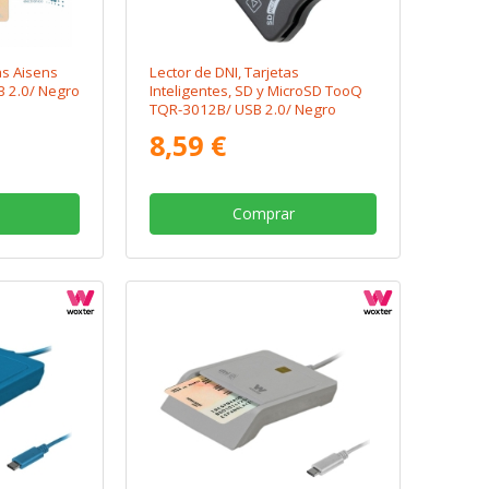
as Aisens
Lector de DNI, Tarjetas
 2.0/ Negro
Inteligentes, SD y MicroSD TooQ
TQR-3012B/ USB 2.0/ Negro
8,59 €
Comprar