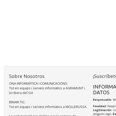
Sobre Nosotros
¡Suscríbet
ONA INFORMÀTICA I COMUNICACIONS:
INFORMA
Tot en equips i serveis informàtics a AGRAMUNT i
DATOS
la ribera del Sió
Responsable
: BI
BINARI TIC:
Finalidad
: Respon
Tot en equips i serveis informàtics a MOLLERUSSA
Legitimación
: C
obligación legal;
De