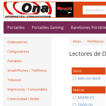
Portatiles
Portatiles Gaming
Barebones Portátil
Inicio
Periféricos
Ordenadores
Componentes
Lectores de 
Portátiles
SmartPhones / Teléfonos
Stock
Solo con Stock
Televisor
Impresoras / Consumibles
Marcas
AISENS (7)
Conectividad / Redes
TOOQ (5)