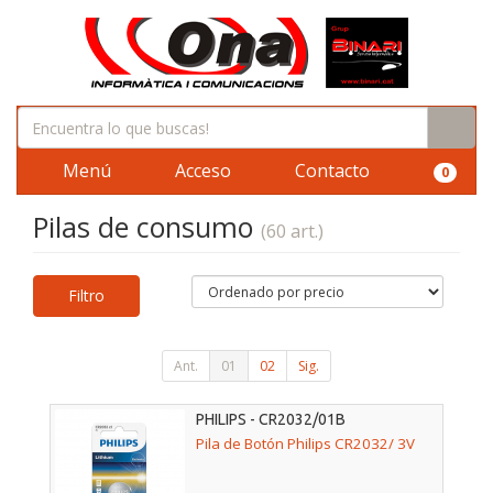
Menú
Acceso
Contacto
0
Pilas de consumo
(60 art.)
Filtro
Ant.
01
02
Sig.
PHILIPS - CR2032/01B
Pila de Botón Philips CR2032/ 3V