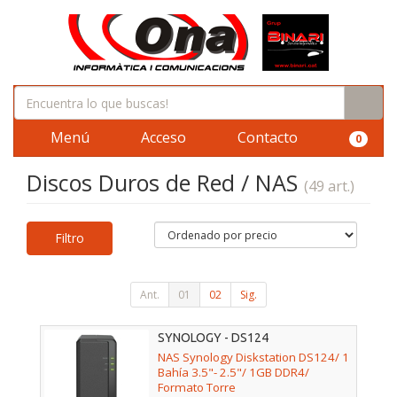
Menú
Acceso
Contacto
0
Discos Duros de Red / NAS
(49 art.)
Filtro
Ant.
01
02
Sig.
SYNOLOGY - DS124
NAS Synology Diskstation DS124/ 1
Bahía 3.5"- 2.5"/ 1GB DDR4/
Formato Torre