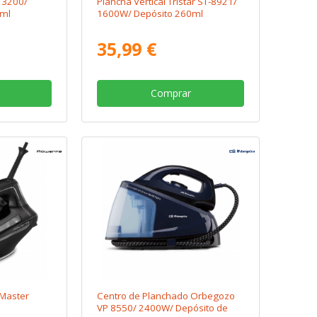
 3200/
Plancha Vertical Tristar ST-8921/
0ml
1600W/ Depósito 260ml
35,99 €
Comprar
 Master
Centro de Planchado Orbegozo
VP 8550/ 2400W/ Depósito de