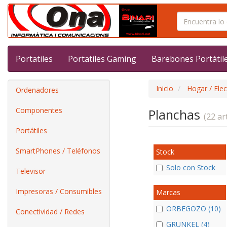
Portatiles
Portatiles Gaming
Barebones Portátil
Inicio
Hogar / Ele
Ordenadores
Componentes
Planchas
(22 art
Portátiles
SmartPhones / Teléfonos
Stock
Solo con Stock
Televisor
Impresoras / Consumibles
Marcas
ORBEGOZO (10)
Conectividad / Redes
GRUNKEL (4)