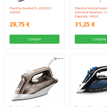
Plancha Grunkel PL-2600CE/
Plancha Vertical Xiao
2600W
Garment Steamer/ 1
Depósito 160ml
29,75 €
31,25 €
Comprar
Comprar