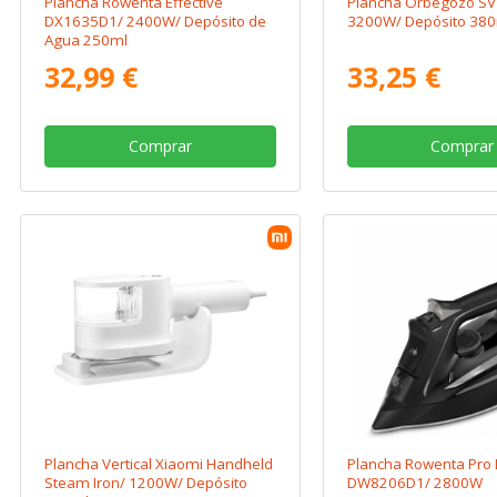
Plancha Rowenta Effective
Plancha Orbegozo SV
DX1635D1/ 2400W/ Depósito de
3200W/ Depósito 38
Agua 250ml
32,99 €
33,25 €
Comprar
Comprar
Plancha Vertical Xiaomi Handheld
Plancha Rowenta Pro
Steam Iron/ 1200W/ Depósito
DW8206D1/ 2800W