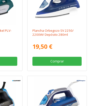
kel PLV-
Plancha Orbegozo SV 2250/
2200W/ Depósito 280ml
19,50 €
Comprar