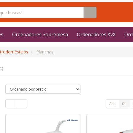
es
Ordenadores Sobremesa
Ordenadores KvX
Ord
ctrodomésticos
Planchas
.)
Ant.
01