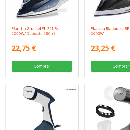
Plancha Grunkel PL-22NS/
Plancha Blaupunkt B
2200W/ Depósito 280ml
2600W
22,75 €
23,25 €
Comprar
Comprar