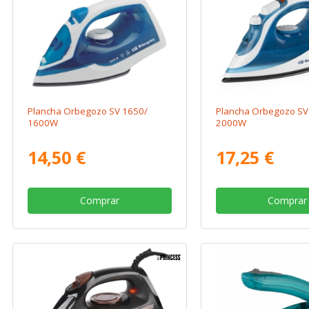
Plancha Orbegozo SV 1650/
Plancha Orbegozo SV
1600W
2000W
14,50 €
17,25 €
Comprar
Comprar