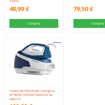
150ml
48,99 €
79,50 €
Comprar
Comprar
Centro de Planchado Orbegozo
VP 8600/ 2400W/ Depósito de
agua 2L