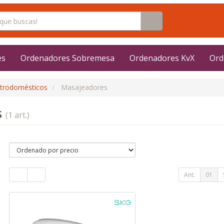
es
Ordenadores Sobremesa
Ordenadores KvX
Ord
ctrodomésticos
Masajeadores
s
(1 art.)
Ant.
01