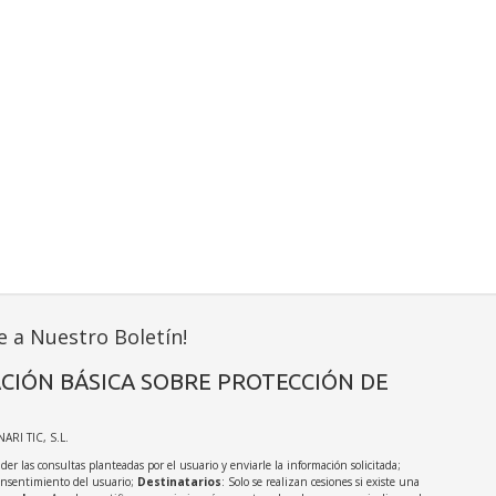
e a Nuestro Boletín!
CIÓN BÁSICA SOBRE PROTECCIÓN DE
NARI TIC, S.L.
der las consultas planteadas por el usuario y enviarle la información solicitada;
onsentimiento del usuario;
Destinatarios
: Solo se realizan cesiones si existe una