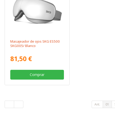
Masajeador de ojos SKG ES500
SKG005/ Blanco
81,50 €
Comprar
Ant.
01