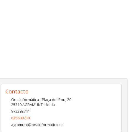
Contacto
Ona Informàtica - Plaça del Pou, 20
25310
AGRAMUNT
,
Lleida
973392741
635600730
agramunt@onainformatica.cat