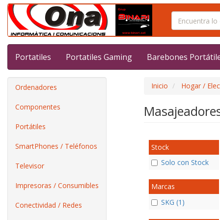
Portatiles
Portatiles Gaming
Barebones Portátil
Inicio
Hogar / Ele
Ordenadores
Componentes
Masajeadore
Portátiles
SmartPhones / Teléfonos
Stock
Solo con Stock
Televisor
Impresoras / Consumibles
Marcas
SKG (1)
Conectividad / Redes