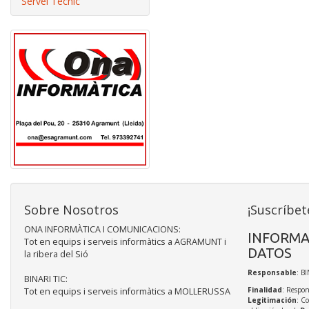
Servei Tècnic
Sobre Nosotros
¡Suscríbet
ONA INFORMÀTICA I COMUNICACIONS:
INFORMA
Tot en equips i serveis informàtics a AGRAMUNT i
DATOS
la ribera del Sió
Responsable
: BI
BINARI TIC:
Finalidad
: Respon
Tot en equips i serveis informàtics a MOLLERUSSA
Legitimación
: C