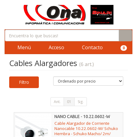
Menú
Acceso
Contacto
0
Cables Alargadores
(6 art.)
Filtro
Ant.
01
Sig.
NANO CABLE - 10.22.0602-W
Cable Alargador de Corriente
Nanocable 10.22.0602-W/ Schuko
Hembra - Schuko Macho/ 2m/