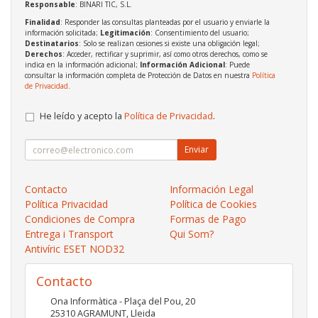
Responsable
: BINARI TIC, S.L.
Finalidad
: Responder las consultas planteadas por el usuario y enviarle la
información solicitada;
Legitimación
: Consentimiento del usuario;
Destinatarios
: Solo se realizan cesiones si existe una obligación legal;
Derechos
: Acceder, rectificar y suprimir, así como otros derechos, como se
indica en la información adicional;
Información Adicional
: Puede
consultar la información completa de Protección de Datos en nuestra
Política
de Privacidad
.
He leído y acepto la
Política de Privacidad
.
Enviar
Contacto
Información Legal
Política Privacidad
Política de Cookies
Condiciones de Compra
Formas de Pago
Entrega i Transport
Qui Som?
Antivíric ESET NOD32
Contacto
Ona Informàtica - Plaça del Pou, 20
25310
AGRAMUNT
,
Lleida