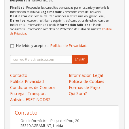
Responsable
: BINARI TIC, S.L.
Finalidad
: Responder las consultas planteadas por el usuario y enviarle la
información solicitada;
Legitimación
: Consentimiento del usuario;
Destinatarios
: Solo se realizan cesiones si existe una obligación legal;
Derechos
: Acceder, rectificar y suprimir, así como otros derechos, como se
indica en la información adicional;
Información Adicional
: Puede
consultar la información completa de Protección de Datos en nuestra
Política
de Privacidad
.
He leído y acepto la
Política de Privacidad
.
Enviar
Contacto
Información Legal
Política Privacidad
Política de Cookies
Condiciones de Compra
Formas de Pago
Entrega i Transport
Qui Som?
Antivíric ESET NOD32
Contacto
Ona Informàtica - Plaça del Pou, 20
25310
AGRAMUNT
,
Lleida