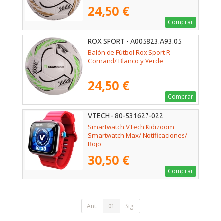
24,50 €
Comprar
ROX SPORT - A005823.A93.05
Balón de Fútbol Rox Sport R-
Comand/ Blanco y Verde
24,50 €
Comprar
VTECH - 80-531627-022
Smartwatch VTech Kidizoom
Smartwatch Max/ Notificaciones/
Rojo
30,50 €
Comprar
Ant.
01
Sig.