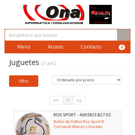
Menú
Acceso
Contacto
0
Juguetes
(3 art.)
Filtro
Ant.
01
Sig.
ROX SPORT - A005823.B27.05
Balón de Fútbol Rox Sport R-
Comand/ Blanco y Dorado