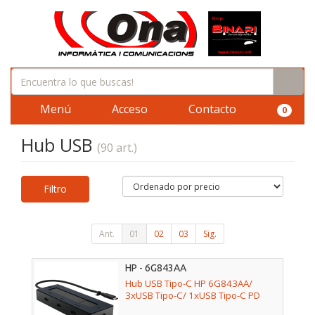
Menú
Acceso
Contacto
0
Hub USB
(90 art.)
Filtro
Ant.
01
02
03
Sig.
HP - 6G843AA
Hub USB Tipo-C HP 6G843AA/
3xUSB Tipo-C/ 1xUSB Tipo-C PD