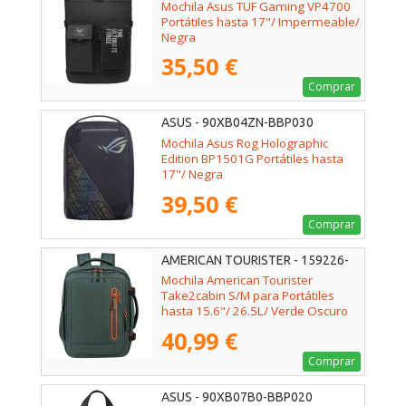
Mochila Asus TUF Gaming VP4700
Portátiles hasta 17"/ Impermeable/
Negra
35,50 €
Comprar
ASUS - 90XB04ZN-BBP030
Mochila Asus Rog Holographic
Edition BP1501G Portátiles hasta
17"/ Negra
39,50 €
Comprar
AMERICAN TOURISTER - 159226-
1257
Mochila American Tourister
Take2cabin S/M para Portátiles
hasta 15.6"/ 26.5L/ Verde Oscuro
40,99 €
Comprar
ASUS - 90XB07B0-BBP020