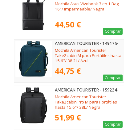
Mochila Asus Vivobook 3 en 1 Bag
16"/ Impermeable/ Negra
44,50 €
Comprar
AMERICAN TOURISTER - 149175-
0528
Mochila American Tourister
Take2cabin M para Portátiles hasta
15.6"/ 38.2L/ Azul
44,75 €
Comprar
AMERICAN TOURISTER - 159224-
361E
Mochila American Tourister
Take2cabin Pro M para Portátiles
hasta 15.6"/ 38L/ Negra
51,99 €
Comprar