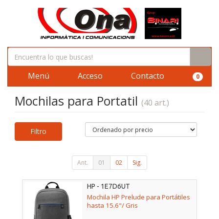
Menú
Acceso
Contacto
0
Mochilas para Portatil
(40 art.)
Filtro
Ant.
01
02
Sig.
HP - 1E7D6UT
Mochila HP Prelude para Portátiles
hasta 15.6"/ Gris