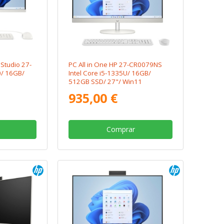
Studio 27-
PC All in One HP 27-CR0079NS
/ 16GB/
Intel Core i5-1335U/ 16GB/
512GB SSD/ 27"/ Win11
935,00 €
Comprar