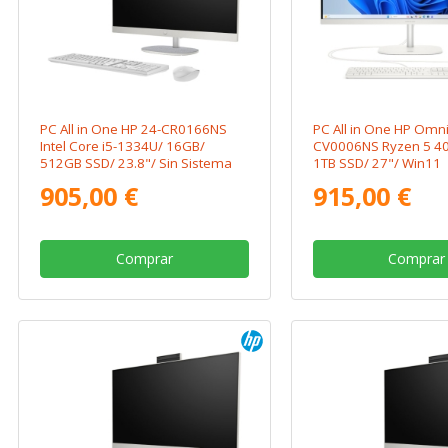
PC All in One HP 24-CR0166NS
PC All in One HP Omni
Intel Core i5-1334U/ 16GB/
CV0006NS Ryzen 5 40
512GB SSD/ 23.8"/ Sin Sistema
1TB SSD/ 27"/ Win11
Operativo
905,00 €
915,00 €
Comprar
Comprar