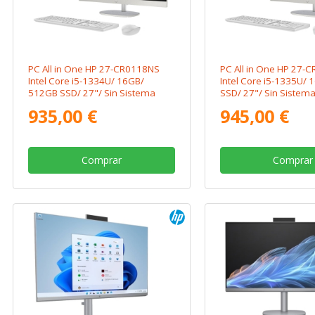
PC All in One HP 27-CR0118NS
PC All in One HP 27-
Intel Core i5-1334U/ 16GB/
Intel Core i5-1335U/ 
512GB SSD/ 27"/ Sin Sistema
SSD/ 27"/ Sin Sistem
Operativo
935,00 €
945,00 €
Comprar
Comprar