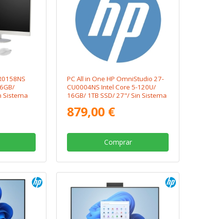
CR0158NS
PC All in One HP OmniStudio 27-
16GB/
CU0004NS Intel Core 5-120U/
n Sistema
16GB/ 1TB SSD/ 27"/ Sin Sistema
Operativo
879,00 €
Comprar