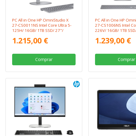
PC All in One HP OmniStudio X
PC All in One HP Omni
27-CS0011NS Intel Core Ultra 5-
27-CS1006NS Intel Cor
125H/ 16GB/ 1TB SSD/ 27"/
226V/ 16GB/ 1TB SSD/
Win11
Win11
1.215,00 €
1.239,00 €
Comprar
Comprar