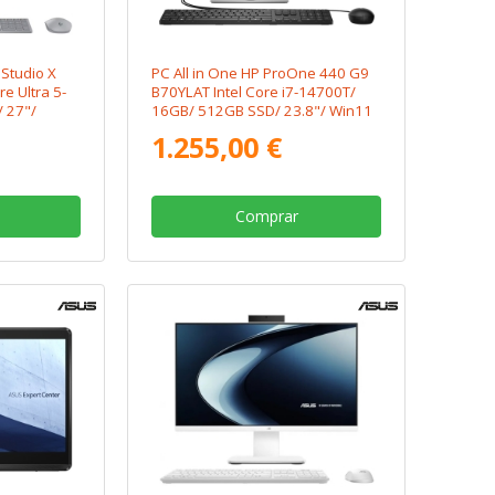
Studio X
PC All in One HP ProOne 440 G9
e Ultra 5-
B70YLAT Intel Core i7-14700T/
 27"/
16GB/ 512GB SSD/ 23.8"/ Win11
Pro
1.255,00 €
Comprar