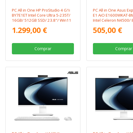
PC All in One HP ProStudio 4 G1i
PC All in One Asus Ex
BY7E1ET Intel Core Ultra 5-235T/
E1 AiO E1600WKAT-
16GB/ 512GB SSD/ 23.8"/ Win11
Intel Celeron N4500/
Pro
SSD/ 15.6" Táctil/ Sin
1.299,00 €
505,00 €
Operativo
Comprar
Comprar