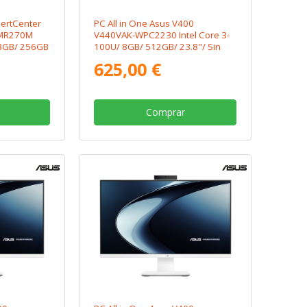
pertCenter
PC All in One Asus V400
BMR270M
V440VAK-WPC2230 Intel Core 3-
 8GB/ 256GB
100U/ 8GB/ 512GB/ 23.8"/ Sin
 Sistema
Sistema Operativo
625,00 €
Comprar