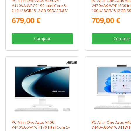
PC All in One Asus V440VA
PC All in One Asus V4
V440VA-WPC0190 Intel Core 5-
V470VAK-WPE1330 Inte
210H/ 8GB/ 512GB SSD/ 23.8"/
100U/ 8GB/ 512GB SSD
Sin Sistema Operativo
Sistema Operativo
679,00 €
709,00 €
Comprar
Comprar
PC All in One Asus V400
PC All in One Asus V4
V440VAK-WPC4170 Intel Core 5-
V440VAK-WPC341W Int