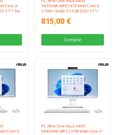
00
PC All in One Asus V400
l Core 3-
V470VAK-WPE1470 Intel Core 5-
/ 27"/ Sin
210H/ 16GB/ 512GB SSD/ 27"/
Sin Sistema Operativo
815,00 €
Comprar
00
PC All in One Asus V400
el Core 5-
V440VAK-WPC237W Intel Core i7-