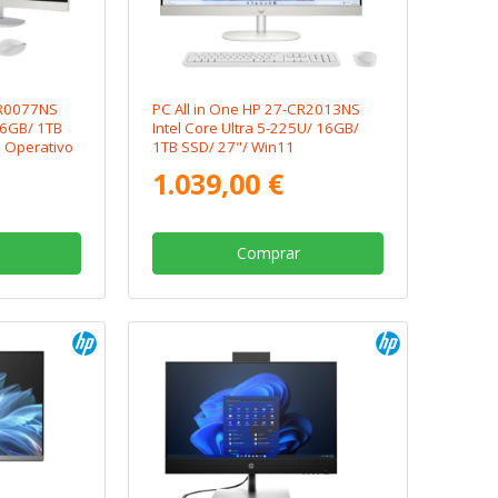
CR0077NS
PC All in One HP 27-CR2013NS
16GB/ 1TB
Intel Core Ultra 5-225U/ 16GB/
a Operativo
1TB SSD/ 27"/ Win11
1.039,00 €
Comprar