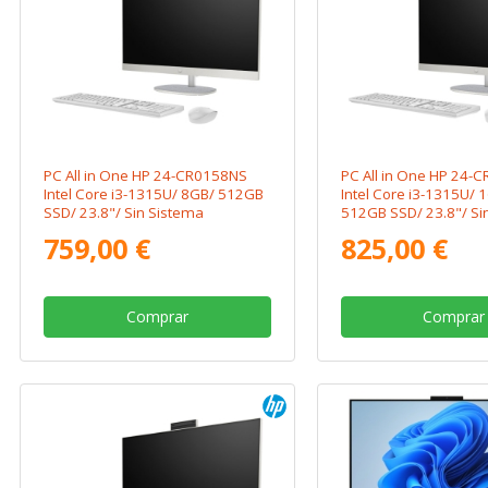
PC All in One HP 24-CR0158NS
PC All in One HP 24-
Intel Core i3-1315U/ 8GB/ 512GB
Intel Core i3-1315U/ 
SSD/ 23.8"/ Sin Sistema
512GB SSD/ 23.8"/ Si
Operativo
Operativo
759,00 €
825,00 €
Comprar
Comprar