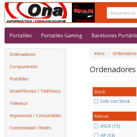
Portatiles
Portatiles Gaming
Barebones Portátil
Inicio
Ordenadore
Ordenadores
Componentes
Ordenadores
Portátiles
SmartPhones / Teléfonos
Stock
Solo con Stock
Televisor
Impresoras / Consumibles
Marcas
ASUS (15)
Conectividad / Redes
HP (13)