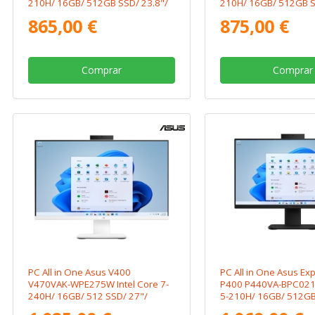
210H/ 16GB/ 512GB SSD/ 23.8"/
210H/ 16GB/ 512GB S
Sin Sistema Operativo
Win11
865,00 €
875,00 €
Comprar
Comprar
PC All in One Asus V400
PC All in One Asus Ex
V470VAK-WPE275W Intel Core 7-
P400 P440VA-BPC021X
240H/ 16GB/ 512 SSD/ 27"/
5-210H/ 16GB/ 512GB
Win11
23.8"/ Win11 Pro