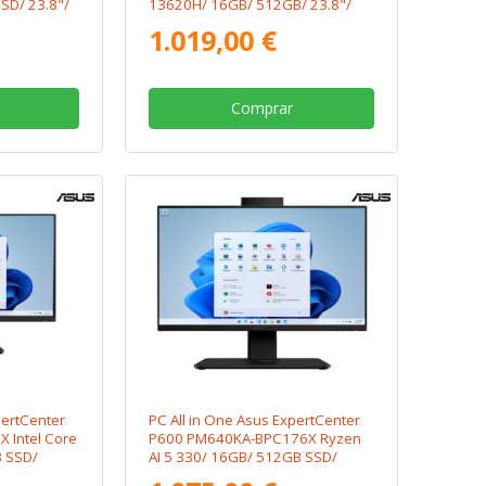
SD/ 23.8"/
13620H/ 16GB/ 512GB/ 23.8"/
Win11
1.019,00 €
Comprar
pertCenter
PC All in One Asus ExpertCenter
 Intel Core
P600 PM640KA-BPC176X Ryzen
 SSD/
AI 5 330/ 16GB/ 512GB SSD/
23.8"/ Win11 Pro