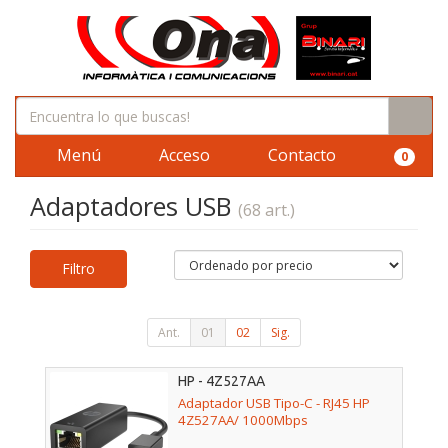
Menú
Acceso
Contacto
0
Adaptadores USB
(68 art.)
Filtro
Ant.
01
02
Sig.
HP - 4Z527AA
Adaptador USB Tipo-C - RJ45 HP
4Z527AA/ 1000Mbps