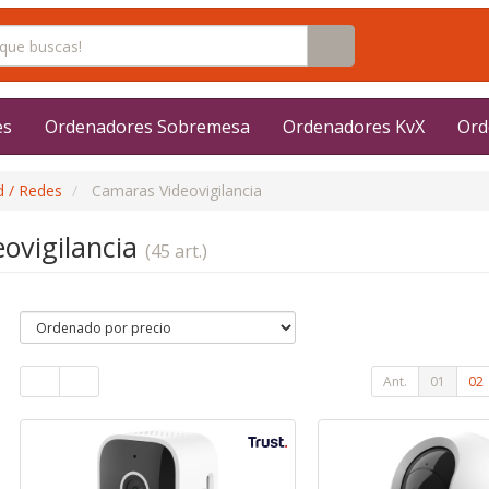
es
Ordenadores Sobremesa
Ordenadores KvX
Ord
d / Redes
Camaras Videovigilancia
ovigilancia
(45 art.)
Ant.
01
02