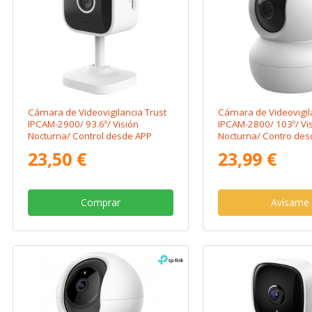
Cámara de Videovigilancia Trust
Cámara de Videovigila
IPCAM-2900/ 93.6º/ Visión
IPCAM-2800/ 103º/ Vi
Nocturna/ Control desde APP
Nocturna/ Contro des
23,50 €
23,99 €
Comprar
Avísame