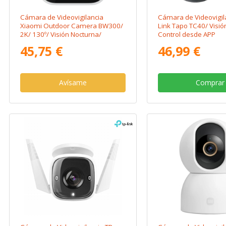
Cámara de Videovigilancia
Cámara de Videovigil
Xiaomi Outdoor Camera BW300/
Link Tapo TC40/ Visió
2K/ 130º/ Visión Nocturna/
Control desde APP
Control desde APP
45,75 €
46,99 €
Avísame
Comprar