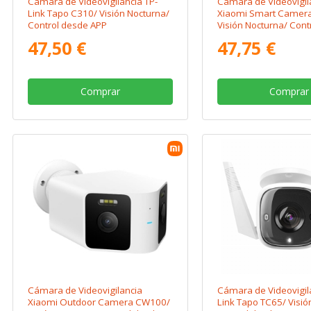
Cámara de Videovigilancia TP-
Cámara de Videovigil
Link Tapo C310/ Visión Nocturna/
Xiaomi Smart Camer
Control desde APP
Visión Nocturna/ Cont
APP
47,50 €
47,75 €
Comprar
Comprar
Cámara de Videovigilancia
Cámara de Videovigil
Xiaomi Outdoor Camera CW100/
Link Tapo TC65/ Visió