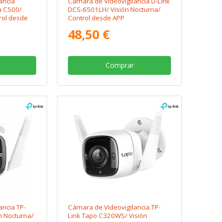
ancia
Cámara de Videovigilancia D-Link
a C500/
DCS-6501LH/ Visión Nocturna/
rol desde
Control desde APP
48,50 €
Comprar
ancia TP-
Cámara de Videovigilancia TP-
n Nocturna/
Link Tapo C320WS/ Visión