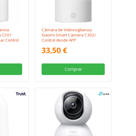
ancia
Cámara de Videovigilancia
a C201
Xiaomi Smart Camera C302/
a/ Control
Control desde APP
33,50 €
Comprar