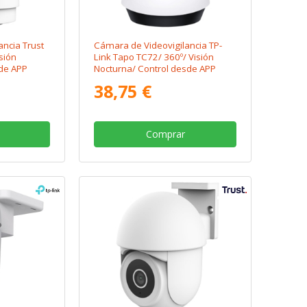
ncia Trust
Cámara de Videovigilancia TP-
sión
Link Tapo TC72/ 360º/ Visión
de APP
Nocturna/ Control desde APP
38,75 €
Comprar