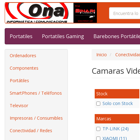
Portatiles
Portatiles Gaming
Barebones Portátil
Inicio
Conectivida
Ordenadores
Componentes
Camaras Vide
Portátiles
SmartPhones / Teléfonos
Stock
Solo con Stock
Televisor
Impresoras / Consumibles
Marcas
TP-LINK (24)
Conectividad / Redes
XIAOMI (11)