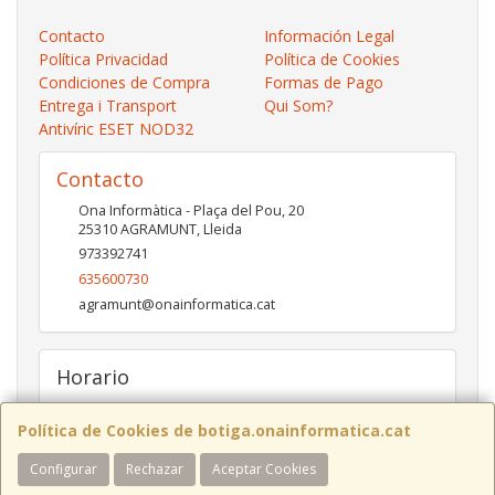
Contacto
Información Legal
Política Privacidad
Política de Cookies
Condiciones de Compra
Formas de Pago
Entrega i Transport
Qui Som?
Antivíric ESET NOD32
Contacto
Ona Informàtica - Plaça del Pou, 20
25310
AGRAMUNT
,
Lleida
973392741
635600730
agramunt@onainformatica.cat
Horario
De 9h a 13:15h i de 15:45h a 19:45h de dilluns a divendres.
Dissabtes de De 9:30h a 13:30h
Política de Cookies de botiga.onainformatica.cat
Configurar
Rechazar
Aceptar Cookies