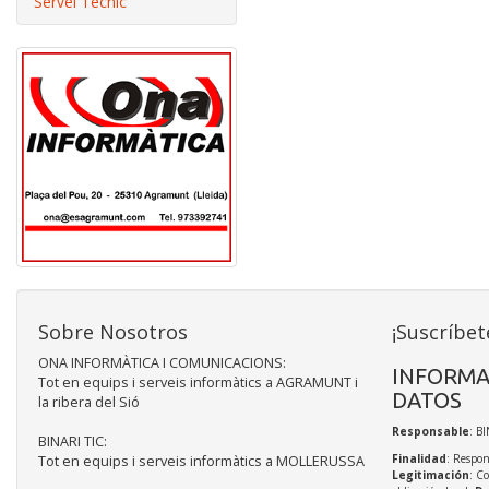
Servei Tècnic
Sobre Nosotros
¡Suscríbet
ONA INFORMÀTICA I COMUNICACIONS:
INFORMA
Tot en equips i serveis informàtics a AGRAMUNT i
DATOS
la ribera del Sió
Responsable
: BI
BINARI TIC:
Finalidad
: Respon
Tot en equips i serveis informàtics a MOLLERUSSA
Legitimación
: C