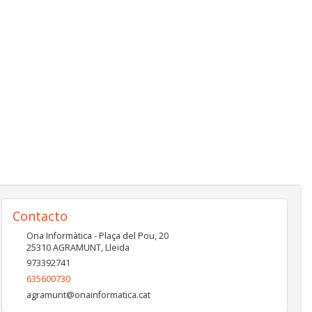
Contacto
Ona Informàtica - Plaça del Pou, 20
25310
AGRAMUNT
,
Lleida
973392741
635600730
agramunt@onainformatica.cat