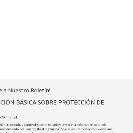
e a Nuestro Boletín!
CIÓN BÁSICA SOBRE PROTECCIÓN DE
NARI TIC, S.L.
der las consultas planteadas por el usuario y enviarle la información solicitada;
onsentimiento del usuario;
Destinatarios
: Solo se realizan cesiones si existe una