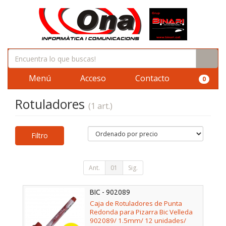
Menú
Acceso
Contacto
0
Rotuladores
(1 art.)
Filtro
Ant.
01
Sig.
BIC - 902089
Caja de Rotuladores de Punta
Redonda para Pizarra Bic Velleda
902089/ 1.5mm/ 12 unidades/