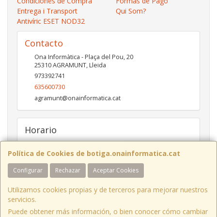
Condiciones de Compra
Formas de Pago
Entrega i Transport
Qui Som?
Antivíric ESET NOD32
Contacto
Ona Informàtica - Plaça del Pou, 20
25310
AGRAMUNT
,
Lleida
973392741
635600730
agramunt@onainformatica.cat
Horario
De 9h a 13:15h i de 15:45h a 19:45h de dilluns a divendres.
Dissabtes de De 9:30h a 13:30h
Política de Cookies de botiga.onainformatica.cat
Configurar
Rechazar
Aceptar Cookies
ONA INFORMÀTICA I COMUNICACIONS
- Plaça del Pou, 20 - 25310
Utilizamos cookies propias y de terceros para mejorar nuestros
AGRAMUNT
/ Tel. 973 392 741 - 973 711 276
servicios.
BINARI TIC S.L.
- Av. CANAL, 7 baixos - 25230
MOLLERUSSA
/ Tel. 973
Puede obtener más información, o bien conocer cómo cambiar
711 715 - 973 711 276