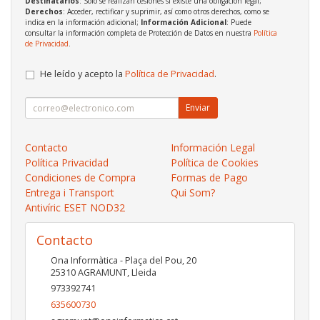
Destinatarios
: Solo se realizan cesiones si existe una obligación legal;
Derechos
: Acceder, rectificar y suprimir, así como otros derechos, como se
indica en la información adicional;
Información Adicional
: Puede
consultar la información completa de Protección de Datos en nuestra
Política
de Privacidad
.
He leído y acepto la
Política de Privacidad
.
Enviar
Contacto
Información Legal
Política Privacidad
Política de Cookies
Condiciones de Compra
Formas de Pago
Entrega i Transport
Qui Som?
Antivíric ESET NOD32
Contacto
Ona Informàtica - Plaça del Pou, 20
25310
AGRAMUNT
,
Lleida
973392741
635600730