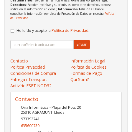
Destinatarios
: Solo se realizan cesiones si existe una obligación legal;
Derechos
: Acceder, rectificar y suprimir, así como otros derechos, como se
indica en la información adicional;
Información Adicional
: Puede
consultar la información completa de Protección de Datos en nuestra
Política
de Privacidad
.
He leído y acepto la
Política de Privacidad
.
Enviar
Contacto
Información Legal
Política Privacidad
Política de Cookies
Condiciones de Compra
Formas de Pago
Entrega i Transport
Qui Som?
Antivíric ESET NOD32
Contacto
Ona Informàtica - Plaça del Pou, 20
25310
AGRAMUNT
,
Lleida
973392741
635600730