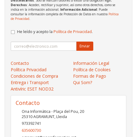
Destinatarios
: Solo se realizan cesiones si existe una obligación legal;
Derechos
: Acceder, rectificar y suprimir, así como otros derechos, como se
indica en la información adicional;
Información Adicional
: Puede
consultar la información completa de Protección de Datos en nuestra
Política
de Privacidad
.
He leído y acepto la
Política de Privacidad
.
Enviar
Contacto
Información Legal
Política Privacidad
Política de Cookies
Condiciones de Compra
Formas de Pago
Entrega i Transport
Qui Som?
Antivíric ESET NOD32
Contacto
Ona Informàtica - Plaça del Pou, 20
25310
AGRAMUNT
,
Lleida
973392741
635600730