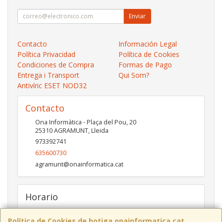
Enviar
Contacto
Información Legal
Política Privacidad
Política de Cookies
Condiciones de Compra
Formas de Pago
Entrega i Transport
Qui Som?
Antivíric ESET NOD32
Contacto
Ona Informàtica - Plaça del Pou, 20
25310
AGRAMUNT
,
Lleida
973392741
635600730
agramunt@onainformatica.cat
Horario
De 9h a 13:15h i de 15:45h a 19:45h de dilluns a divendres.
Dissabtes de De 9:30h a 13:30h
Política de Cookies de botiga.onainformatica.cat