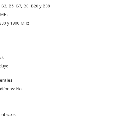
 B3, B5, B7, B8, B20 y B38
0 MHz
1800 y 1900 MHz
5.0
cluye
erales
udífonos: No
ontactos