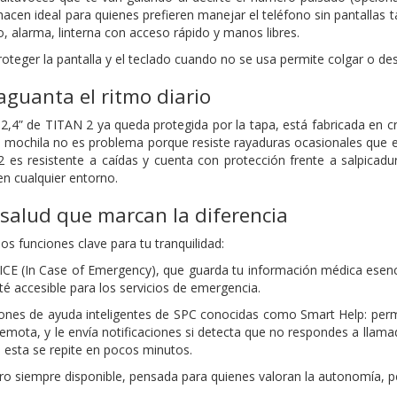
hacen ideal para quienes prefieren manejar el teléfono sin pantallas
o, alarma, linterna con acceso rápido y manos libres.
teger la pantalla y el teclado cuando no se usa permite colgar o desc
aguanta el ritmo diario
2,4” de TITAN 2 ya queda protegida por la tapa, está fabricada en cris
o mochila no es problema porque resiste rayaduras ocasionales que el
s resistente a caídas y cuenta con protección frente a salpicadur
n cualquier entorno.
salud que marcan la diferencia
s funciones clave para tu tranquilidad:
 ICE (In Case of Emergency), que guarda tu información médica esen
sté accesible para los servicios de emergencia.
ciones de ayuda inteligentes de SPC conocidas como Smart Help: per
emota, y le envía notificaciones si detecta que no respondes a llama
 esta se repite en pocos minutos.
ero siempre disponible, pensada para quienes valoran la autonomía, p