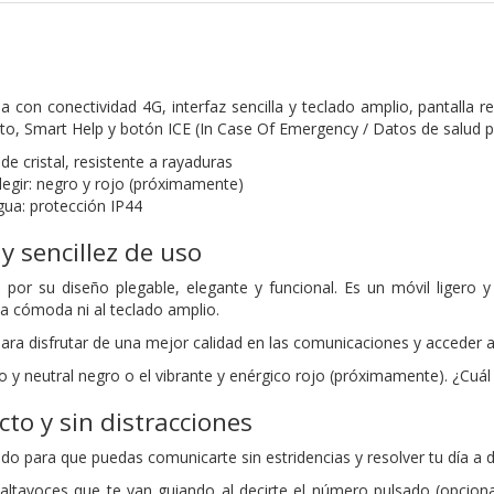
a con conectividad 4G, interfaz sencilla y teclado amplio, pantalla
lto, Smart Help y botón ICE (In Case Of Emergency / Datos de salud 
 de cristal, resistente a rayaduras
legir: negro y rojo (próximamente)
gua: protección IP44
y sencillez de uso
por su diseño plegable, elegante y funcional. Es un móvil ligero 
lla cómoda ni al teclado amplio.
ara disfrutar de una mejor calidad en las comunicaciones y acceder a
co y neutral negro o el vibrante y enérgico rojo (próximamente). ¿Cuál
ecto y sin distracciones
do para que puedas comunicarte sin estridencias y resolver tu día a d
altavoces que te van guiando al decirte el número pulsado (opcional