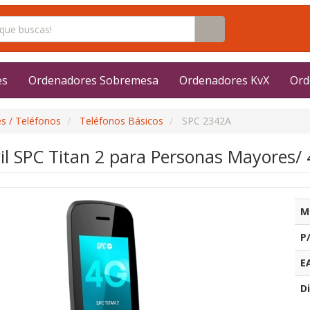
es
Ordenadores Sobremesa
Ordenadores KvX
Ord
s / Teléfonos
Teléfonos Básicos
SPC 2342A
il SPC Titan 2 para Personas Mayores/ 
M
P
E
Di