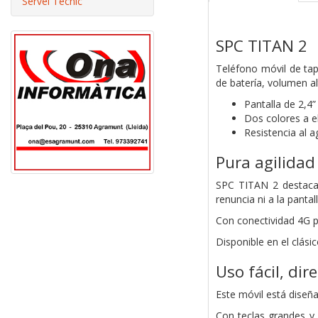
Servei Tècnic
SPC TITAN 2
Teléfono móvil de tap
de batería, volumen a
Pantalla de 2,4”
Dos colores a e
Resistencia al a
Pura agilidad 
SPC TITAN 2 destaca 
renuncia ni a la panta
Con conectividad 4G p
Disponible en el clási
Uso fácil, dir
Este móvil está diseña
Con teclas grandes y 