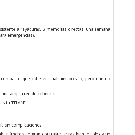
 resistente a rayaduras, 3 memorias directas, una semana
para emergencias).
y compacto que cabe en cualquier bolsillo, pero que no
 una amplia red de cobertura.
 es tu TITAN?.
ía sin complicaciones.
), números de gran contraste, letras bien legibles y un