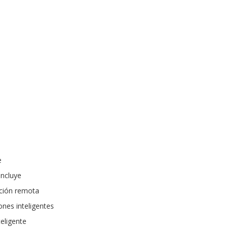
e
incluye
ación remota
ones inteligentes
eligente