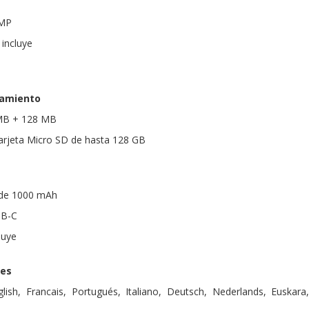
 MP
incluye
amiento
 MB + 128 MB
arjeta Micro SD de hasta 128 GB
o de 1000 mAh
SB-C
luye
des
lish, Francais, Portugués, Italiano, Deutsch, Nederlands, Euskara