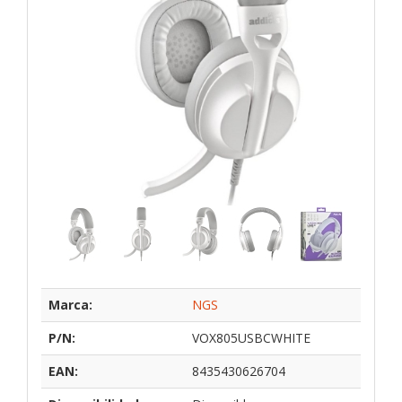
Marca:
NGS
P/N:
VOX805USBCWHITE
EAN:
8435430626704