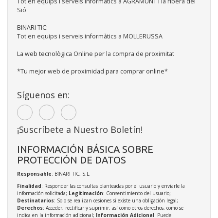
Tot en equips i serveis informàtics a AGRAMUNT i la ribera del
Sió
BINARI TIC:
Tot en equips i serveis informàtics a MOLLERUSSA
La web tecnològica Online per la compra de proximitat
*Tu mejor web de proximidad para comprar online*
Síguenos en:
¡Suscríbete a Nuestro Boletín!
INFORMACIÓN BÁSICA SOBRE
PROTECCIÓN DE DATOS
Responsable
: BINARI TIC, S.L.
Finalidad
: Responder las consultas planteadas por el usuario y enviarle la
información solicitada;
Legitimación
: Consentimiento del usuario;
Destinatarios
: Solo se realizan cesiones si existe una obligación legal;
Derechos
: Acceder, rectificar y suprimir, así como otros derechos, como se
indica en la información adicional;
Información Adicional
: Puede