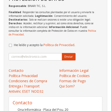
Responsable
: BINARI TIC, S.L.
Finalidad
: Responder las consultas planteadas por el usuario y enviarle la
información solicitada;
Legitimación
: Consentimiento del usuario;
Destinatarios
: Solo se realizan cesiones si existe una obligación legal;
Derechos
: Acceder, rectificar y suprimir, así como otros derechos, como se
indica en la información adicional;
Información Adicional
: Puede
consultar la información completa de Protección de Datos en nuestra
Política
de Privacidad
.
He leído y acepto la
Política de Privacidad
.
Enviar
Contacto
Información Legal
Política Privacidad
Política de Cookies
Condiciones de Compra
Formas de Pago
Entrega i Transport
Qui Som?
Antivíric ESET NOD32
Contacto
Ona Informàtica - Plaça del Pou, 20