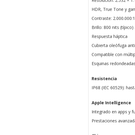
Resolución: 2.532 × 1.
HDR, True Tone y gam
Contraste: 2.000.000:1 
Brillo: 800 nits (típico
Respuesta háptica
Cubierta oleófuga antih
Compatible con múltip
Esquinas redondeadas
Resistencia
IP68 (IEC 60529): has
Apple Intelligence
Integrado en apps y f
Prestaciones avanzad