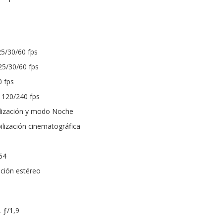
25/30/60 fps
25/30/60 fps
0 fps
 120/240 fps
ilización y modo Noche
ilización cinematográfica
64
ación estéreo
 ƒ/1,9