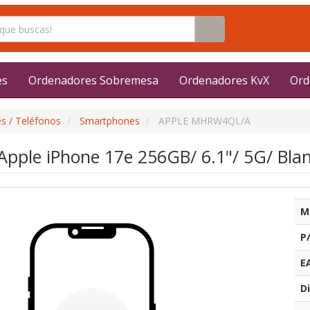
es
Ordenadores Sobremesa
Ordenadores KvX
Ord
s / Teléfonos
Smartphones
APPLE MHRW4QL/A
pple iPhone 17e 256GB/ 6.1"/ 5G/ Bla
M
P
E
Di