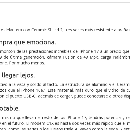
te delantera con Ceramic Shield 2, tres veces más resistente a araña
mpra que emociona.
 montón de las prestaciones increíbles del iPhone 17 a un precio que
19 de última generación, cámara Fusion de 48 Mpx, carga inalámb
hone. Por mucho menos.
llegar lejos.
tivo a la vista y sólido al tacto. La estructura de aluminio y el Cera
azos que el iPhone 16e.1 Este material, más duro que el vidrio de c
con el puerto USB‑C, además de cargar, puede conectarse a otros dis
otable.
el mismo que llevan el resto de los iPhone 17, tendrás potencia y 
a y en el futuro. El módem C1X es hasta dos veces más rápido que el 
n, como las series o los juegos triple A, vayan como la seda. Y entre 