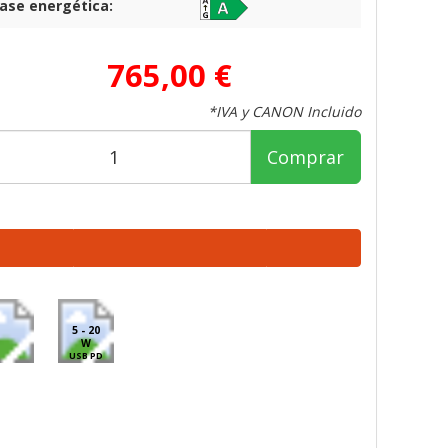
lase energética:
765,00 €
*IVA y CANON Incluido
Comprar
5 - 20
W
USB PD