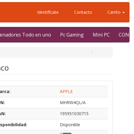
Identifícate
Contacto
Carrito
enadores Todo en uno
Pc Gaming
Mini PC
CONT
nco
arca:
APPLE
/N:
MHRW4QL/A
AN:
195951030715
sponibilidad:
Disponible