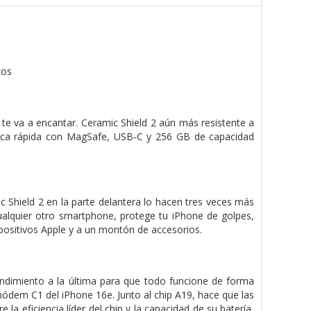
zos
 te va a encantar. Ceramic Shield 2 aún más resistente a
rica rápida con MagSafe, USB‑C y 256 GB de capacidad
mic Shield 2 en la parte delantera lo hacen tres veces más
ualquier otro smart­phone, protege tu iPhone de golpes,
positivos Apple y a un montón de accesorios.
rendimiento a la última para que todo funcione de forma
módem C1 del iPhone 16e. Junto al chip A19, hace que las
la eficiencia líder del chip y la capacidad de su batería,