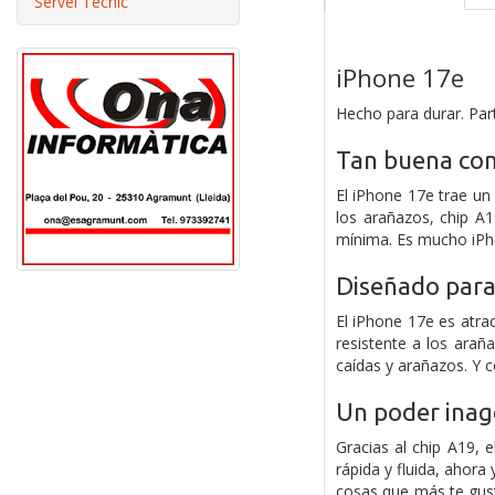
Servei Tècnic
iPhone 17e
Hecho para durar. Par
Tan buena co
El iPhone 17e trae un
los arañazos, chip A
mínima. Es mucho iP
Diseñado para 
El iPhone 17e es atrac
resistente a los arañ
caídas y arañazos. Y 
Un poder inag
Gracias al chip A19, 
rápida y fluida, ahor
cosas que más te gusta