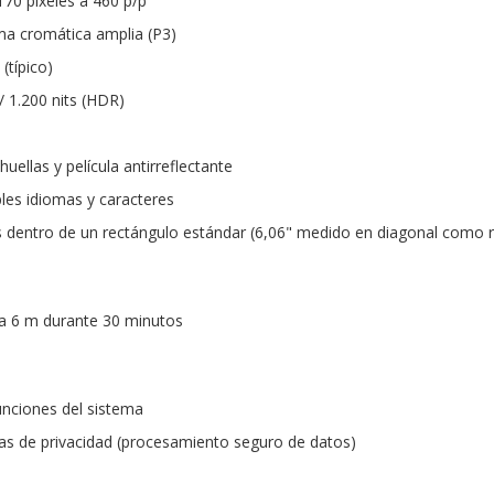
170 píxeles a 460 p/p
a cromática amplia (P3)
(típico)
) / 1.200 nits (HDR)
uellas y película antirreflectante
les idiomas y caracteres
 dentro de un rectángulo estándar (6,06" medido en diagonal como r
ta 6 m durante 30 minutos
unciones del sistema
as de privacidad (procesamiento seguro de datos)