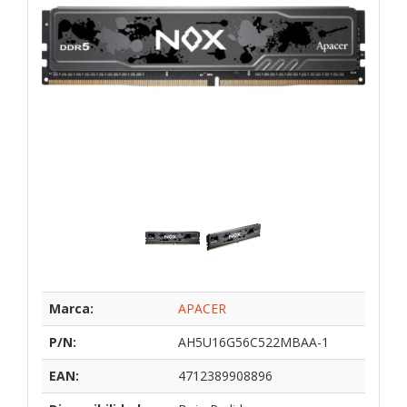
Marca:
APACER
P/N:
AH5U16G56C522MBAA-1
EAN:
4712389908896