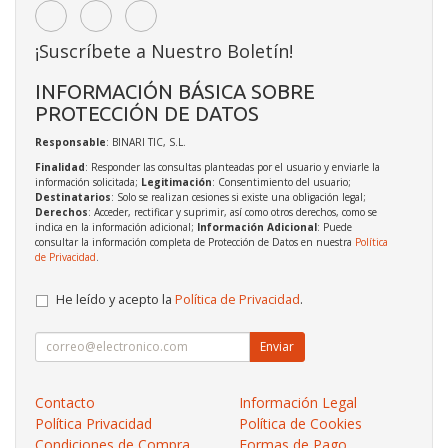
¡Suscríbete a Nuestro Boletín!
INFORMACIÓN BÁSICA SOBRE
PROTECCIÓN DE DATOS
Responsable
: BINARI TIC, S.L.
Finalidad
: Responder las consultas planteadas por el usuario y enviarle la
información solicitada;
Legitimación
: Consentimiento del usuario;
Destinatarios
: Solo se realizan cesiones si existe una obligación legal;
Derechos
: Acceder, rectificar y suprimir, así como otros derechos, como se
indica en la información adicional;
Información Adicional
: Puede
consultar la información completa de Protección de Datos en nuestra
Política
de Privacidad
.
He leído y acepto la
Política de Privacidad
.
Enviar
Contacto
Información Legal
Política Privacidad
Política de Cookies
Condiciones de Compra
Formas de Pago