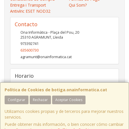
Entrega i Transport
Qui Som?
Antivíric ESET NOD32
Contacto
Ona Informàtica - Plaça del Pou, 20
25310
AGRAMUNT
,
Lleida
973392741
635600730
agramunt@onainformatica.cat
Horario
De 9h a 13:15h i de 15:45h a 19:45h de dilluns a divendres.
Dissabtes de De 9:30h a 13:30h
Política de Cookies de botiga.onainformatica.cat
Configurar
Rechazar
Aceptar Cookies
ONA INFORMÀTICA I COMUNICACIONS
- Plaça del Pou, 20 - 25310
Utilizamos cookies propias y de terceros para mejorar nuestros
AGRAMUNT
/ Tel. 973 392 741 - 973 711 276
servicios.
BINARI TIC S.L.
- Av. CANAL, 7 baixos - 25230
MOLLERUSSA
/ Tel. 973
Puede obtener más información, o bien conocer cómo cambiar
711 715 - 973 711 276