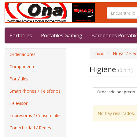
Portatiles
Portatiles Gaming
Barebones Portátil
Inicio
Hogar / Ele
Ordenadores
Componentes
Higiene
(0 art.)
Portátiles
SmartPhones / Teléfonos
Televisor
No hay resultados.
Impresoras / Consumibles
Conectividad / Redes