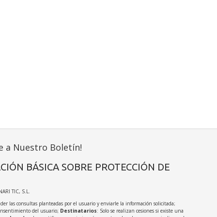
e a Nuestro Boletín!
CIÓN BÁSICA SOBRE PROTECCIÓN DE
NARI TIC, S.L.
der las consultas planteadas por el usuario y enviarle la información solicitada;
onsentimiento del usuario;
Destinatarios
: Solo se realizan cesiones si existe una