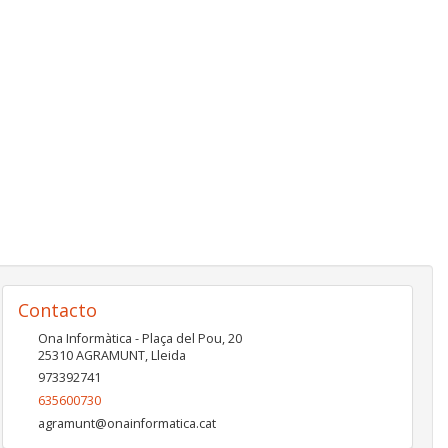
Contacto
Ona Informàtica - Plaça del Pou, 20
25310
AGRAMUNT
,
Lleida
973392741
635600730
agramunt@onainformatica.cat