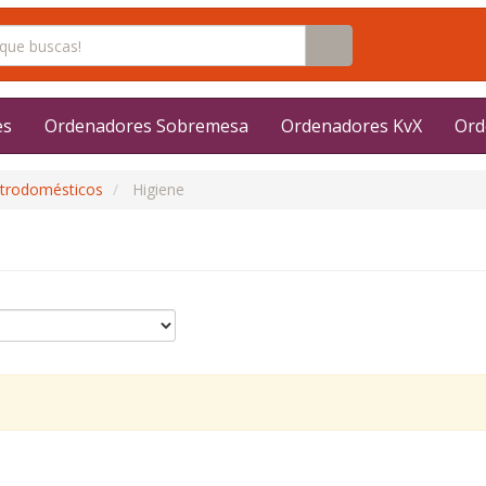
es
Ordenadores Sobremesa
Ordenadores KvX
Ord
ctrodomésticos
Higiene