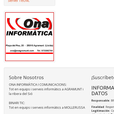
Servei Tècnic
Sobre Nosotros
¡Suscríbet
ONA INFORMÀTICA I COMUNICACIONS:
INFORMA
Tot en equips i serveis informàtics a AGRAMUNT i
DATOS
la ribera del Sió
Responsable
: BI
BINARI TIC:
Finalidad
: Respon
Tot en equips i serveis informàtics a MOLLERUSSA
Legitimación
: C