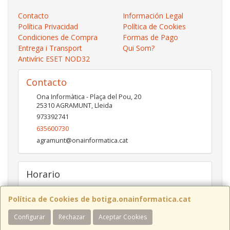
Contacto
Información Legal
Política Privacidad
Política de Cookies
Condiciones de Compra
Formas de Pago
Entrega i Transport
Qui Som?
Antivíric ESET NOD32
Contacto
Ona Informàtica - Plaça del Pou, 20
25310
AGRAMUNT
,
Lleida
973392741
635600730
agramunt@onainformatica.cat
Horario
De 9h a 13:15h i de 15:45h a 19:45h de dilluns a divendres.
Dissabtes de De 9:30h a 13:30h
Política de Cookies de botiga.onainformatica.cat
Configurar
Rechazar
Aceptar Cookies