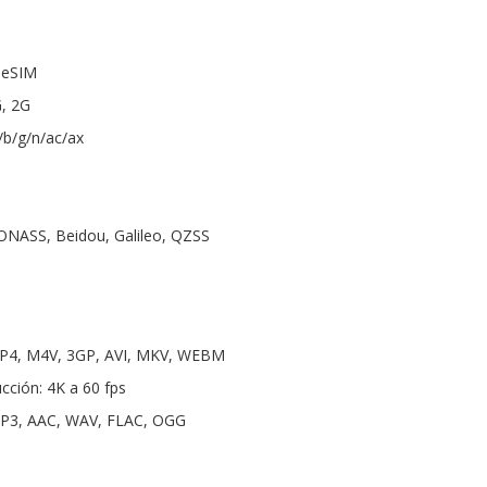
 eSIM
G, 2G
a/b/g/n/ac/ax
LONASS, Beidou, Galileo, QZSS
MP4, M4V, 3GP, AVI, MKV, WEBM
cción: 4K a 60 fps
MP3, AAC, WAV, FLAC, OGG