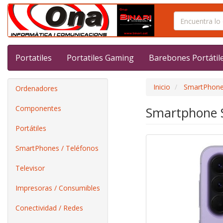
Portatiles
Portatiles Gaming
Barebones Portátil
Inicio
SmartPhone
Ordenadores
Componentes
Smartphone S
Portátiles
SmartPhones / Teléfonos
Televisor
Impresoras / Consumibles
Conectividad / Redes