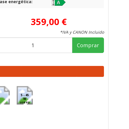
lase energética:
359,00 €
*IVA y CANON Incluido
Comprar
5 - 45
W
USB PD