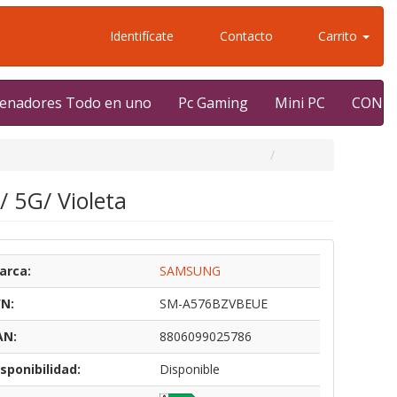
Identifícate
Contacto
Carrito
enadores Todo en uno
Pc Gaming
Mini PC
CONT
 5G/ Violeta
arca:
SAMSUNG
/N:
SM-A576BZVBEUE
AN:
8806099025786
sponibilidad:
Disponible