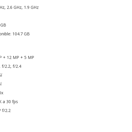
Hz, 2.6 GHz, 1.9 GHz
 GB
nible: 104.7 GB
MP + 12 MP + 5 MP
 f/2.2, f/2.4
í
í
0x
K a 30 fps
 f/2.2