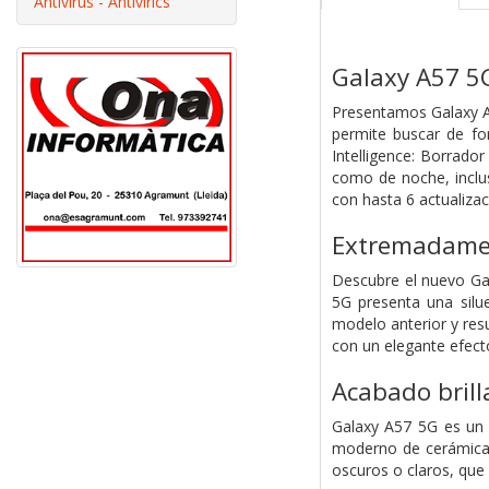
Antivirus - Antivírics
Galaxy A57 5
Presentamos Galaxy A
permite buscar de fo
Intelligence: Borrad
como de noche, inclus
con hasta 6 actualizac
Extremadamen
Descubre el nuevo Gal
5G presenta una silu
modelo anterior y resu
con un elegante efecto
Acabado brill
Galaxy A57 5G es un a
moderno de cerámica e
oscuros o claros, que s