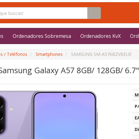
es
Ordenadores Sobremesa
Ordenadores KvX
Ord
s / Teléfonos
Smartphones
SAMSUNG SM-A576BZVBEUE
amsung Galaxy A57 8GB/ 128GB/ 6.7"/
M
P
E
Di