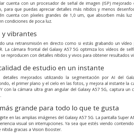
ar cuenta con un procesador de señal de imagen (ISP) mejorado q
do, para que puedas apreciar detalles más nítidos y menos desenfo
én cuenta con píxeles grandes de 1,0 um, que absorben más luz 
en condiciones de poca luz.
s y vibrantes
ndo una retransmisión en directo como si estás grabando un vídeo 
 La cámara frontal del Galaxy A57 5G optimiza los vídeos de selfi
 se reproducen con detalles nítidos y vivos para obtener resultados
calidad de estudio en un instante
n detalles mejorados utilizando la segmentación por AI del Gal
do, el primer plano y el cielo en las fotos, y mejora al instante la c
a. Y con la cámara ultra gran angular del Galaxy A57 5G, captura 
.
más grande para todo lo que te gusta
irte en las amplias imágenes del Galaxy A57 5G. La pantalla Super 
eriencia visual sin interrupciones. Ya sea que estés viendo contenid
nítida gracias a Vision Booster.