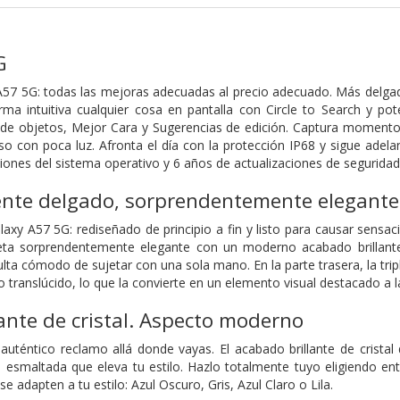
G
57 5G: todas las mejoras adecuadas al precio adecuado. Más delgad
rma intuitiva cualquier cosa en pantalla con Circle to Search y p
or de objetos, Mejor Cara y Sugerencias de edición. Captura momen
o con poca luz. Afronta el día con la protección IP68 y sigue adela
iones del sistema operativo y 6 años de actualizaciones de seguridad
te delgado, sorprendentemente elegante
axy A57 5G: rediseñado de principio a fin y listo para causar sensa
eta sorprendentemente elegante con un moderno acabado brillante
lta cómodo de sujetar con una sola mano. En la parte trasera, la tri
 translúcido, lo que la convierte en un elemento visual destacado a l
ante de cristal. Aspecto moderno
uténtico reclamo allá donde vayas. El acabado brillante de cristal
smaltada que eleva tu estilo. Hazlo totalmente tuyo eligiendo entr
e adapten a tu estilo: Azul Oscuro, Gris, Azul Claro o Lila.