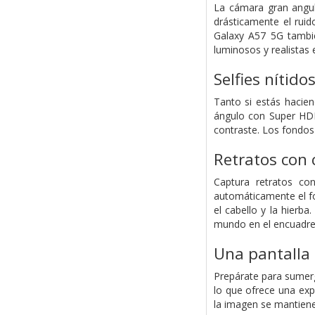
La cámara gran angul
drásticamente el rui
Galaxy A57 5G tambi
luminosos y realistas 
Selfies nítido
Tanto si estás hacie
ángulo con Super HDR.
contraste. Los fondos
Retratos con 
Captura retratos co
automáticamente el fon
el cabello y la hierb
mundo en el encuadre
Una pantalla 
Prepárate para sumerg
lo que ofrece una exp
la imagen se mantiene 