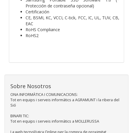
Protección de contraseña opcional)
Certificación
CE, BSMI, KC, VCCI, C-tick, FCC, IC, UL, TUV, CB,
EAC
RoHS Compliance
RoHS2
Sobre Nosotros
ONA INFORMÀTICA I COMUNICACIONS:
Tot en equips i serveis informàtics a AGRAMUNT i la ribera del
Sió
BINARI TIC:
Tot en equips i serveis informàtics a MOLLERUSSA
La web tecnològica Online per la compra de proximitat