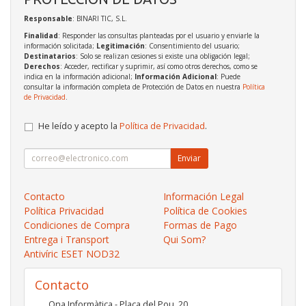
Responsable
: BINARI TIC, S.L.
Finalidad
: Responder las consultas planteadas por el usuario y enviarle la
información solicitada;
Legitimación
: Consentimiento del usuario;
Destinatarios
: Solo se realizan cesiones si existe una obligación legal;
Derechos
: Acceder, rectificar y suprimir, así como otros derechos, como se
indica en la información adicional;
Información Adicional
: Puede
consultar la información completa de Protección de Datos en nuestra
Política
de Privacidad
.
He leído y acepto la
Política de Privacidad
.
Enviar
Contacto
Información Legal
Política Privacidad
Política de Cookies
Condiciones de Compra
Formas de Pago
Entrega i Transport
Qui Som?
Antivíric ESET NOD32
Contacto
Ona Informàtica - Plaça del Pou, 20